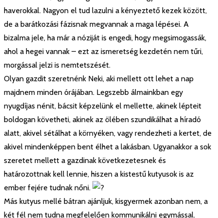
haverokkal. Nagyon el tud lazulni a kényeztető kezek között,
de a barátkozási fázisnak megvannak a maga lépései. A
bizalma jele, ha már a nóziját is engedi, hogy megsimogassák,
ahol a hegei vannak – ezt az ismeretség kezdetén nem tűri,
morgással jelzi is nemtetszését.
Olyan gazdit szeretnénk Neki, aki mellett ott lehet a nap
majdnem minden órájában. Legszebb álmainkban egy
nyugdíjas nénit, bácsit képzelünk el mellette, akinek lépteit
boldogan követheti, akinek az ölében szundikálhat a híradó
alatt, akivel sétálhat a környéken, vagy rendezheti a kertet, de
akivel mindenképpen bent élhet a lakásban. Ugyanakkor a sok
szeretet mellett a gazdinak következetesnek és
határozottnak kell lennie, hiszen a kistestű kutyusok is az
ember fejére tudnak nőni.
Más kutyus mellé bátran ajánljuk, kisgyermek azonban nem, a
két fél nem tudna megfelelően kommunikálni egymással.