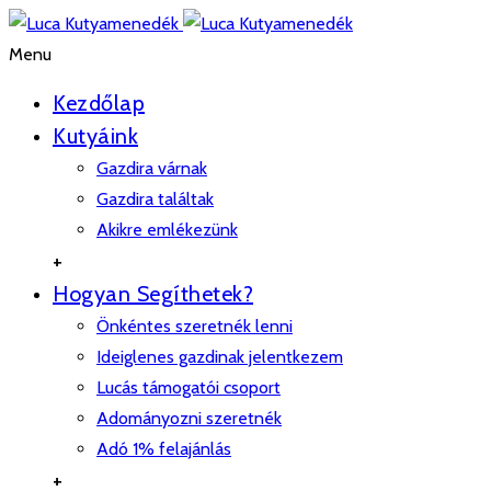
Menu
Kezdőlap
Kutyáink
Gazdira várnak
Gazdira találtak
Akikre emlékezünk
+
Hogyan Segíthetek?
Önkéntes szeretnék lenni
Ideiglenes gazdinak jelentkezem
Lucás támogatói csoport
Adományozni szeretnék
Adó 1% felajánlás
+