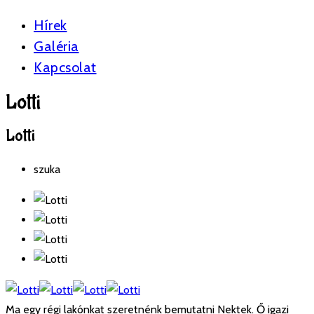
Hírek
Galéria
Kapcsolat
Lotti
Lotti
szuka
Ma egy régi lakónkat szeretnénk bemutatni Nektek. Ő igazi