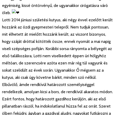
egyéniség, kissé öntörvényű, de ugyanakkor cirógatásra váró
öleb.
Lotti 2014 júniusi születési kutyus, aki négy évvel ezelőtt került
hozzánk az ózdi gyepmesteri telepről. Nem tudjuk pontosan,
mit élhetett át mielőtt hozzánk került, az viszont bizonyos,
hogy száját dróttal kötötték össze, ennek nyomát a mai napig
viseli szépséges pofiján. Korábbi sorsa rányomta a bélyegét az
első találkozásra, Lotti nem viselkedett éppen úri hölgyhöz
méltóan, de szerencsére azóta ezen már rég túl vagyunk és
sokat szelidült az évek során. Ugyanakkor Ő mégsem az a
kutyus, aki csak úgy követne bárkit, minden szó nélkül.
Elbűvölő, ámde rendkívül határozott személyiséggel
rendelkezik, amolyan kicsi a bors, de rendkívül akaratos módon.
Ezért fontos, hogy határozott gazdihoz kerüljön, aki az első
pillanatban rászól, ha indokolatlanul húzza fel az orrát. Szeret
ölben feküdni, ágyban a gazdival aludni, nagyokat futkározni a