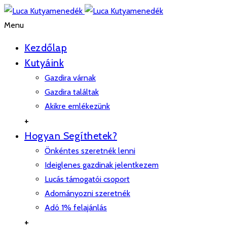
Menu
Kezdőlap
Kutyáink
Gazdira várnak
Gazdira találtak
Akikre emlékezünk
+
Hogyan Segíthetek?
Önkéntes szeretnék lenni
Ideiglenes gazdinak jelentkezem
Lucás támogatói csoport
Adományozni szeretnék
Adó 1% felajánlás
+