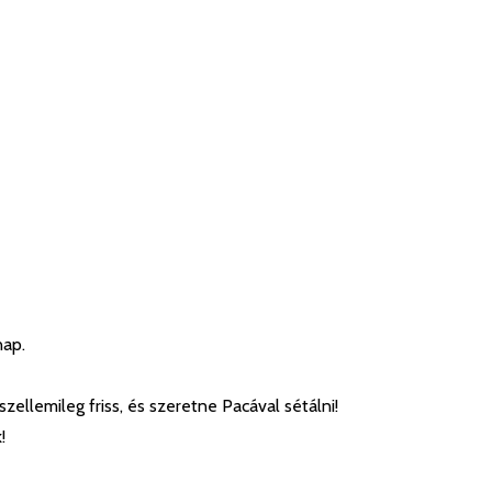
nap.
szellemileg friss, és szeretne Pacával sétálni!
!