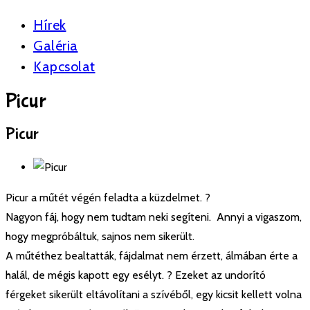
Hírek
Galéria
Kapcsolat
Picur
Picur
Picur a műtét végén feladta a küzdelmet.
?
Nagyon fáj, hogy nem tudtam neki segíteni.
Annyi a vigaszom,
hogy megpróbáltuk, sajnos nem sikerült.
A műtéthez bealtatták, fájdalmat nem érzett, álmában érte a
halál, de mégis kapott egy esélyt.
?
Ezeket az undorító
férgeket sikerült eltávolítani a szívéből, egy kicsit kellett volna