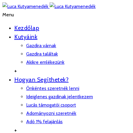
Menu
Kezdőlap
Kutyáink
Gazdira várnak
Gazdira találtak
Akikre emlékezünk
+
Hogyan Segíthetek?
Önkéntes szeretnék lenni
Ideiglenes gazdinak jelentkezem
Lucás támogatói csoport
Adományozni szeretnék
Adó 1% felajánlás
+