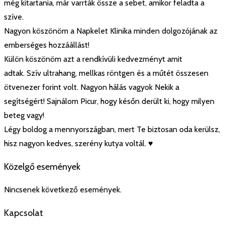
még kitartania, már varrták össze a sebet, amikor feladta a
szíve.
Nagyon köszönöm a Napkelet Klinika minden dolgozójának az
emberséges hozzáállást!
Külön köszönöm azt a rendkívüli kedvezményt amit
adtak. Szív ultrahang, mellkas röntgen és a műtét összesen
ötvenezer forint volt. Nagyon hálás vagyok Nekik a
segítségért! Sajnálom Picur, hogy későn derült ki, hogy milyen
beteg vagy!
Légy boldog a mennyországban, mert Te biztosan oda kerülsz,
hisz nagyon kedves, szerény kutya voltál.
♥️
Közelgő események
Nincsenek következő események.
Kapcsolat