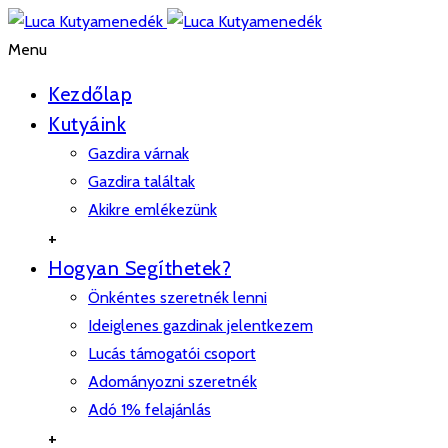
Menu
Kezdőlap
Kutyáink
Gazdira várnak
Gazdira találtak
Akikre emlékezünk
+
Hogyan Segíthetek?
Önkéntes szeretnék lenni
Ideiglenes gazdinak jelentkezem
Lucás támogatói csoport
Adományozni szeretnék
Adó 1% felajánlás
+