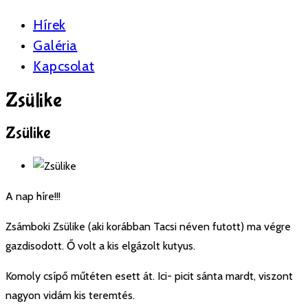
Hírek
Galéria
Kapcsolat
Zsülike
Zsülike
A
nap híre!!!
Zsámboki Zsülike (aki korábban Tacsi néven futott) ma végre
gazdisodott. Ő volt a kis elgázolt kutyus.
Komoly csípő műtéten esett át. Ici- picit sánta mardt, viszont
nagyon vidám kis teremtés.