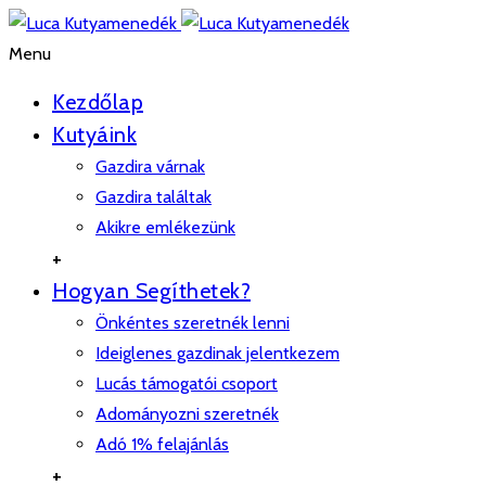
Menu
Kezdőlap
Kutyáink
Gazdira várnak
Gazdira találtak
Akikre emlékezünk
+
Hogyan Segíthetek?
Önkéntes szeretnék lenni
Ideiglenes gazdinak jelentkezem
Lucás támogatói csoport
Adományozni szeretnék
Adó 1% felajánlás
+